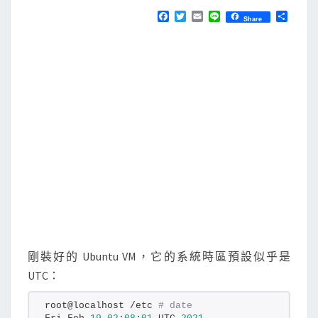
N
T
]
F
T
E
L
分
Share
S
a
w
m
i
享
設
c
i
a
n
e
t
i
e
定
b
t
l
系
o
e
o
r
統
k
時
區
，
並
使
用
N
T
剛裝好的 Ubuntu VM，它的系統時區預設似乎是
P
UTC：
自
動
root@localhost /etc 
# date