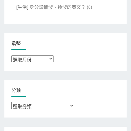
[生活] 身分證補發、換發的英文？
(0)
彙整
彙
整
分類
分
類