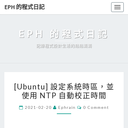
Skip
EPH 的程式日記
Togg
to
navig
content
EPH 的程式日記
記錄程式設計生活的點點滴滴
[
[Ubuntu] 設定系統時區，並
U
使用 NTP 自動校正時間
b
u
C
2021-02-20
Ephrain
0 Comment
n
O
M
t
M
E
u