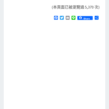
(本頁面已被瀏覽過 5,370 次)
F
T
E
L
分
Share
a
w
m
i
享
c
i
a
n
e
t
i
e
b
t
l
o
e
o
r
k