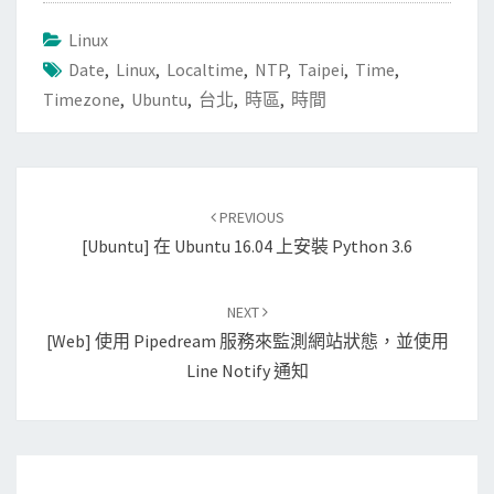
Linux
Date
,
Linux
,
Localtime
,
NTP
,
Taipei
,
Time
,
Timezone
,
Ubuntu
,
台北
,
時區
,
時間
Post
PREVIOUS
navigation
[Ubuntu] 在 Ubuntu 16.04 上安裝 Python 3.6
NEXT
[Web] 使用 Pipedream 服務來監測網站狀態，並使用
Line Notify 通知