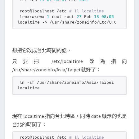
Fri Feb 
19
02
:
08
:
01
 UTC 
2021
校
正
root@localhost /etc 
# ll localtime
lrwxrwxrwx 
1
 root root 
27
 Feb 
18
08
:
06
時
localtime -> /usr/share/zoneinfo/Etc/UTC
間
想把它改成台北時間的話，
只要把 /etc/localtime 改為指向
/usr/share/zoneinfo/Asia/Taipei 就好了：
ln -sf /usr/share/zoneinfo/Asia/Taipei 
localtime
現在 localtime 指向台北時區，同時 date 顯示的也是
台北的時間了：
root@localhost /etc 
# ll localtime