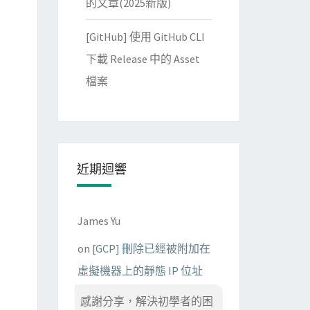
的文章(2025新版)
[GitHub] 使用 GitHub CLI
下載 Release 中的 Asset
檔案
近期迴響
James Yu
on
[GCP] 刪除已經被附加在
虛擬機器上的靜態 IP 位址
感謝分享，解決初學者的困