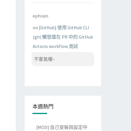
ephrain
on
[GitHub] 使用 GitHub CLI
(gh) 觸發還在 PR 中的 GitHub
Actions workflow 測試
不客氣喔~
本週熱門
[MOD] 自己安裝與設定中