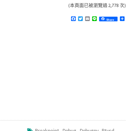
(本頁面已被瀏覽過 2,778 次)
F
T
E
L
分
Share
a
w
m
i
享
c
i
a
n
e
t
i
e
b
t
l
o
e
o
r
k
Breakpoint
,
Debug
,
Debugpy
,
Ptvsd
,