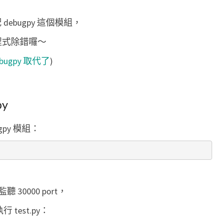
p
debugpy 這個模組，
y
模
 程式除錯囉～
組
bugpy 取代了
)
，
遠
端
y
除
錯
gpy 模組：
P
y
t
h
 30000 port，
o
test.py：
n