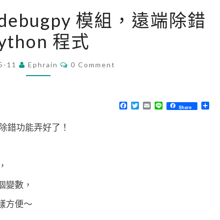
[
用 debugpy 模組，遠端除錯
V
ython 程式
S
C
C
5-11
Ephrain
o
0 Comment
O
M
d
M
e
E
N
F
T
E
L
分
Share
]
T
a
w
m
i
享
S
c
i
a
n
使
 遠端除錯功能弄好了！
e
t
i
e
b
t
l
用
o
e
o
r
d
k
，
e
b
多個變數，
u
那樣方便～
g