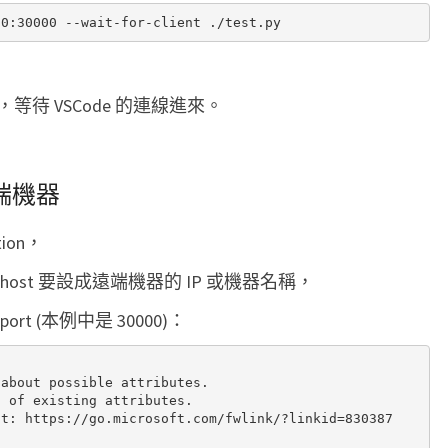
程
式
待 VSCode 的連線進來。
遠端機器
ation，
st 要設成遠端機器的 IP 或機器名稱，
ort (本例中是 30000)：
about possible attributes.

 of existing attributes.

t: https://go.microsoft.com/fwlink/?linkid=830387
