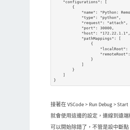
    "configurations": [

        {

            "name": "Python: Remo
            "type": "python",

            "request": "attach",

            "port": 30000,

            "host": "172.22.1.1",
            "pathMappings": [

                {

                    "localRoot": 
                    "remoteRoot":
                }

            ]

        }

    ]

接著在 VSCode > Run Debug > Start
就會使用這邊的設定，連線到遠端機器的
可以開始除錯了，不管是設中斷點