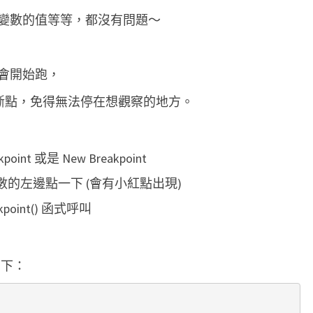
變數的值等等，都沒有問題～
會開始跑，
好中斷點，免得無法停在想觀察的地方。
akpoint 或是 New Breakpoint
行數的左邊點一下 (會有小紅點出現)
point() 函式呼叫
法如下：