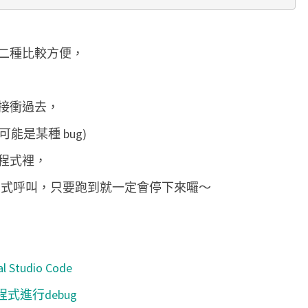
二種比較方便，
接衝過去，
可能是某種 bug)
程式裡，
nt() 的函式呼叫，只要跑到就一定會停下來囉～
al Studio Code
n程式進行debug