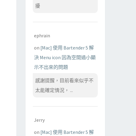
擾
ephrain
on
[Mac] 使用 Bartender 5 解
決 Menu icon 因為空間過小顯
示不出來的問題
感謝提醒，目前看來似乎不
太能確定情況， ...
Jerry
on
[Mac] 使用 Bartender 5 解