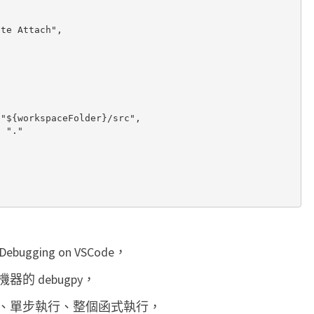
te Attach",



"${workspaceFolder}/src",

 "."

 Debugging on VSCode，
 debugpy，
、單步執行、整個函式執行，