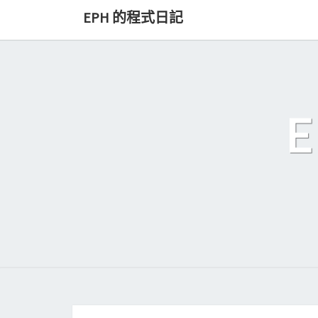
Skip
EPH 的程式日記
to
content