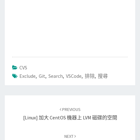
CVS
Exclude
,
Git
,
Search
,
VSCode
,
排除
,
搜尋
Post
PREVIOUS
navigation
[Linux] 加大 CentOS 機器上 LVM 磁碟的空間
NEXT