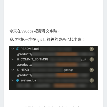
g
i
t
目
錄
今天在 VSCode 裡搜尋文字時，
裡
發現它把一堆在 .git 目錄裡的東西也找出來：
的
東
西
也
被
找
出
來
？