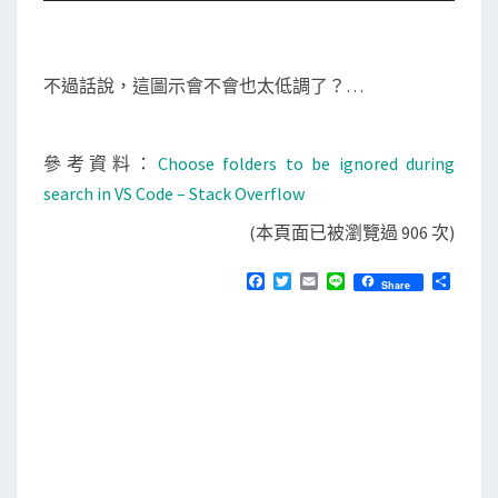
不過話說，這圖示會不會也太低調了？…
參考資料：
Choose folders to be ignored during
search in VS Code – Stack Overflow
(本頁面已被瀏覽過 906 次)
F
T
E
L
分
Share
a
w
m
i
享
c
i
a
n
e
t
i
e
b
t
l
o
e
o
r
k