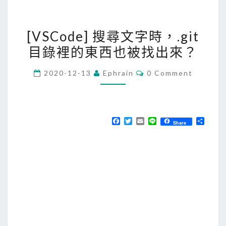
[
[VSCode] 搜尋文字時，.git
V
目錄裡的東西也被找出來？
S
C
C
2020-12-13
Ephrain
0 Comment
o
O
M
d
M
E
e
N
T
]
F
T
E
L
分
Share
S
a
w
m
i
享
搜
c
i
a
n
e
t
i
e
尋
b
t
l
文
o
e
o
r
字
k
時
，
.