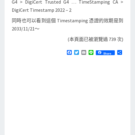
G4 > DigiCert Trusted G4 … TimeStamping CA >
DigiCert Timestamp 2022 – 2
同時也可以看到這個 Timestamping 憑證的效期是到
2033/11/21～
(本頁面已被瀏覽過 739 次)
F
T
E
L
分
Share
a
w
m
i
享
c
i
a
n
e
t
i
e
b
t
l
o
e
o
r
k