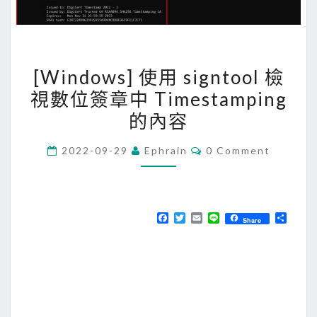
[
[Windows] 使用 signtool 檢
W
視數位簽章中 Timestamping
i
的內容
n
d
C
2022-09-29
Ephrain
0 Comment
o
O
M
w
M
E
s
N
]
T
F
T
E
L
分
Share
S
a
w
m
i
享
使
c
i
a
n
e
t
i
e
用
b
t
l
s
o
e
o
r
i
k
g