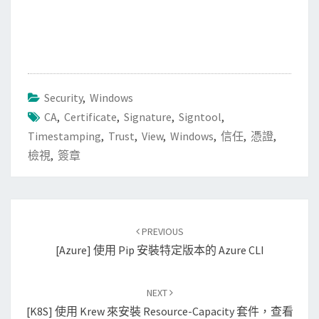
Security
,
Windows
CA
,
Certificate
,
Signature
,
Signtool
,
Timestamping
,
Trust
,
View
,
Windows
,
信任
,
憑證
,
檢視
,
簽章
Post
PREVIOUS
navigation
[Azure] 使用 Pip 安裝特定版本的 Azure CLI
NEXT
[K8S] 使用 Krew 來安裝 Resource-Capacity 套件，查看