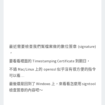
n
t
o
o
l
檢
視
最近需要檢查我們幫檔案做的數位簽章 (signature)
數
，
位
要看看裡面的 Timestamping Certificate 到期日，
簽
章
不過 Mac/Linux 上的 openssl 似乎沒有很方便的指令
中
可以看…
T
最後還是回到了 Windows 上，來看看怎麼用 signtool
i
檢查簽章的內容吧～
m
e