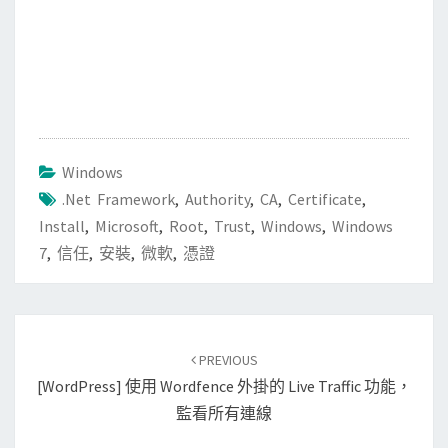
Windows
.Net Framework
,
Authority
,
CA
,
Certificate
,
Install
,
Microsoft
,
Root
,
Trust
,
Windows
,
Windows
7
,
信任
,
安裝
,
微軟
,
憑證
Post
PREVIOUS
navigation
[WordPress] 使用 Wordfence 外掛的 Live Traffic 功能，
監看所有連線