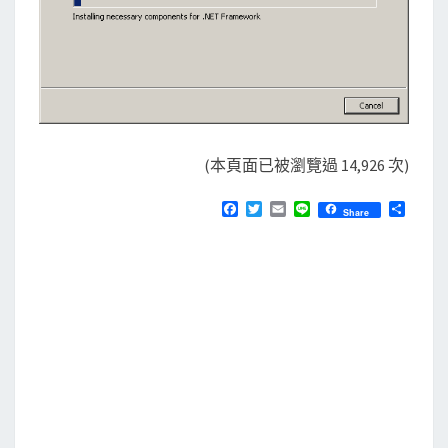
(本頁面已被瀏覽過 14,926 次)
F
T
E
L
分
Share
a
w
m
i
享
c
i
a
n
e
t
i
e
b
t
l
o
e
o
r
k