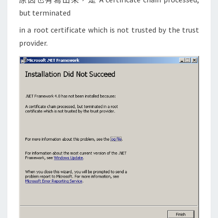
r
but terminated
a
in a root certificate which is not trusted by the trust
m
provider.
e
w
o
r
k
4
.
8
失
敗
，
因
為