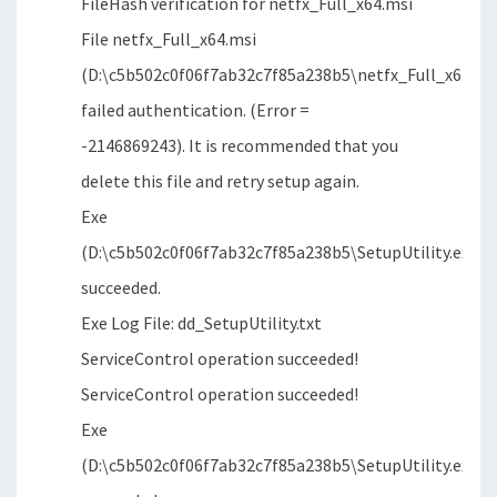
FileHash verification for netfx_Full_x64.msi
File netfx_Full_x64.msi
(D:\c5b502c0f06f7ab32c7f85a238b5\netfx_Full_x64.msi
failed authentication. (Error =
-2146869243). It is recommended that you
delete this file and retry setup again.
Exe
(D:\c5b502c0f06f7ab32c7f85a238b5\SetupUtility.exe)
succeeded.
Exe Log File: dd_SetupUtility.txt
ServiceControl operation succeeded!
ServiceControl operation succeeded!
Exe
(D:\c5b502c0f06f7ab32c7f85a238b5\SetupUtility.exe)