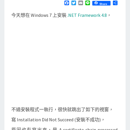
]
T
F
T
E
L
分
Share
S
a
w
m
i
享
W
c
i
a
n
今天想在 Windows 7 上安裝
.NET Framework 4.8
，
e
t
i
e
i
b
t
l
n
o
e
o
r
d
k
o
w
s
7
上
安
裝
.
N
不過安裝程式一執行，很快就跳出了如下的視窗，
E
T
寫 Installation Did Not Succeed (安裝不成功)，
F
原因也有寫出來，是 A certificate chain processed,