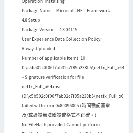
Operation: Installing
Package Name = Microsoft .NET Framework
4.8 Setup
Package Version = 4.8.04115
User Experience Data Collection Policy:
AlwaysUploaded
Number of applicable items: 10
D:\c5b502c0f06f7ab32c7f85a238b5\netfx_Full_x64.msi
– Signature verification for file
netfx_Full_x64.msi
(D:\c5b502c0f06f7ab32c7f85a238b5\netfx_Full_x64.ms
failed with error 0x80096005 (時間戳記簽章
及/或憑證無法驗證或格式不正確。)
No FileHash provided. Cannot perform