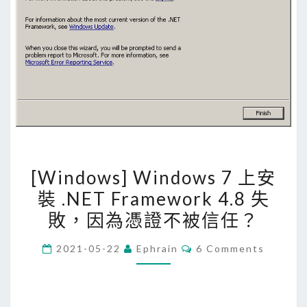
[
[Windows] Windows 7 上安
W
裝 .NET Framework 4.8 失
i
敗，因為憑證不被信任？
n
d
C
2021-05-22
Ephrain
6 Comments
o
O
M
w
M
E
s
N