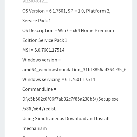
2022-08-0512:11
OS Version = 6.1.7601, SP = 1.0, Platform 2,
Service Pack 1
OS Description = Win7 – x64 Home Premium
Edition Service Pack 1
MSI = 5.0.7601.17514
Windows version =
amd64_windowsfoundation_31bf3856ad364e35_6.1.760
Windows servicing = 6.1.7601.17514
CommandLine =
D:\c5b502c0f06f7ab32c7f85a238b5\\Setup.exe
/x86 /x64 /redist
Using Simultaneous Download and Install
mechanism