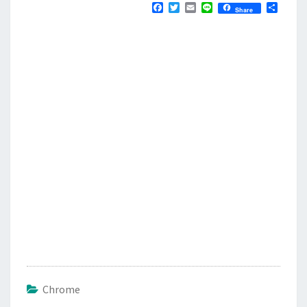
F
T
E
L
分
Share
a
w
m
i
享
c
i
a
n
e
t
i
e
b
t
l
o
e
o
r
k
Chrome