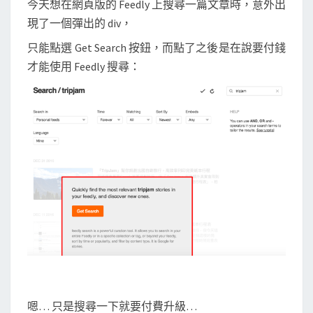
今天想在網頁版的 Feedly 上搜尋一篇文章時，意外出
s
現了一個彈出的 div，
移
除
只能點選 Get Search 按鈕，而點了之後是在說要付錢
F
才能使用 Feedly 搜尋：
e
e
d
l
y
搜
尋
時
跳
出
的
付
費
嗯… 只是搜尋一下就要付費升級…