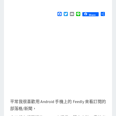
M
E
]
N
使
T
F
T
E
L
分
Share
S
a
w
m
i
享
用
c
i
a
n
e
t
i
e
D
b
t
l
e
o
e
o
r
v
k
e
l
o
p
e
r
T
o
平常我很喜歡用 Android 手機上的 Feedly 來看訂閱的
o
部落格/新聞，
l