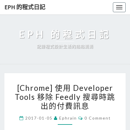
Skip
EPH 的程式日記
Togg
to
navig
content
EPH 的程式日記
記錄程式設計生活的點點滴滴
[
[Chrome] 使用 Developer
C
Tools 移除 Feedly 搜尋時跳
h
出的付費訊息
r
o
C
2017-01-05
Ephrain
0 Comment
m
O
M
e