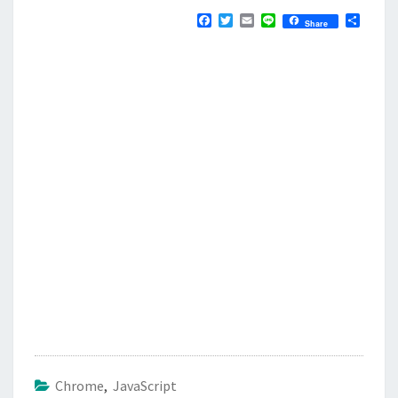
F
T
E
L
分
Share
a
w
m
i
享
c
i
a
n
e
t
i
e
b
t
l
o
e
o
r
k
Chrome
,
JavaScript