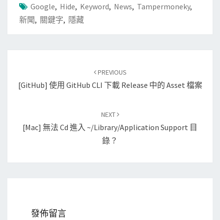
Google
,
Hide
,
Keyword
,
News
,
Tampermoneky
,
新聞
,
關鍵字
,
隱藏
Post
PREVIOUS
navigation
[GitHub] 使用 GitHub CLI 下載 Release 中的 Asset 檔案
NEXT
[Mac] 無法 Cd 進入 ~/Library/Application Support 目
錄？
發佈留言