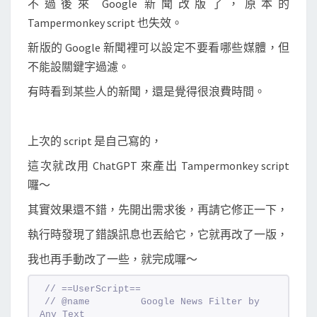
p
不過後來 Google 新聞改版了，原本的
k
e
Tampermonkey script 也失效。
r
新版的 Google 新聞裡可以設定不要看哪些媒體，但
m
不能設關鍵字過濾。
o
有時看到某些人的新聞，還是覺得很浪費時間。
n
k
e
上次的 script 是自己寫的，
y
這次就改用 ChatGPT 來產出 Tampermonkey script
過
囉～
濾
其實效果還不錯，先開出需求後，再請它修正一下，
掉
G
執行時發現了錯誤訊息也丟給它，它就再改了一版，
o
我也再手動改了一些，就完成囉～
o
g
// ==UserScript==
// @name         Google News Filter by 
l
Any Text