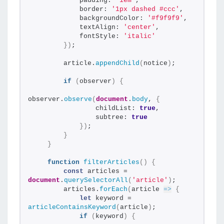
            padding: 
'1em'
,
            border: 
'1px dashed #ccc'
,
            backgroundColor: 
'#f9f9f9'
,
            textAlign: 
'center'
,
            fontStyle: 
'italic'
}
)
;
        article.
appendChild
(
notice
)
;
if
(
observer
)
{
observer.
observe
(
document
.
body
, 
{
                childList: 
true
,
                subtree: 
true
}
)
;
}
}
function
filterArticles
(
)
{
const
 articles = 
document
.
querySelectorAll
(
'article'
)
;
        articles.
forEach
(
article 
=>
{
let
 keyword = 
articleContainsKeyword
(
article
)
;
if
(
keyword
)
{