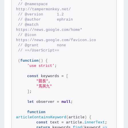
e
// @namespace    
http://tampermonkey.net/
新
// @version      1.2
聞
// @author       ephrain
// @match        
中
https://news.google.com/home*
，
// @icon         
https://news.google.com/favicon.ico
不
// @grant        none
想
// ==/UserScript==
看
(
function
(
)
{
到
'use strict'
;
的
const
 keywords = 
[
文
"館長"
,
"馬英九"
章
]
;
(
let
 observer = 
null
;
2
0
function
articleContainsKeyword
(
article
)
{
2
const
 text = article.
innerText
;
5
return
 keywords.
find
(
keyword 
=>