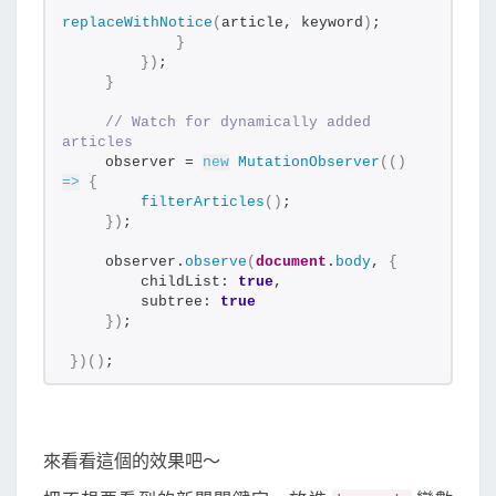
replaceWithNotice
(
article, keyword
)
;
}
}
)
;
}
// Watch for dynamically added 
articles
    observer = 
new
MutationObserver
(
(
)
=>
{
filterArticles
(
)
;
}
)
;
    observer.
observe
(
document
.
body
, 
{
        childList: 
true
,
        subtree: 
true
}
)
;
}
)
(
)
;
來看看這個的效果吧～