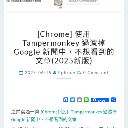
[
[Chrome] 使用
C
Tampermonkey 過濾掉
h
Google 新聞中，不想看到的
r
o
文章(2025新版)
m
C
2025-06-15
Ephrain
0 Comment
e
O
M
]
M
使
E
N
用
T
F
T
E
L
分
Share
S
a
w
m
i
享
T
c
i
a
n
之前寫過一篇
[Chrome] 使用 Tampermonkey 過濾掉
a
e
t
i
e
b
t
l
Google 新聞中，不想看到的文章
，
m
o
e
o
r