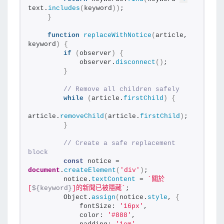
text.
includes
(
keyword
)
)
;
新
}
版
function
replaceWithNotice
(
article, 
)
keyword
)
{
if
(
observer
)
{
            observer.
disconnect
(
)
;
}
// Remove all children safely
while
(
article.
firstChild
)
{
article.
removeChild
(
article.
firstChild
)
;
}
// Create a safe replacement 
block
const
 notice = 
document
.
createElement
(
'div'
)
;
        notice.
textContent
 = 
`關於
[
${keyword}
]的新聞已被隱藏`
;
        Object.
assign
(
notice.
style
, 
{
            fontSize: 
'16px'
,
            color: 
'#888'
,