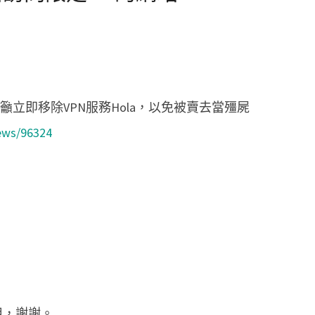
立即移除VPN服務Hola，以免被賣去當殭屍
ews/96324
用，謝謝。