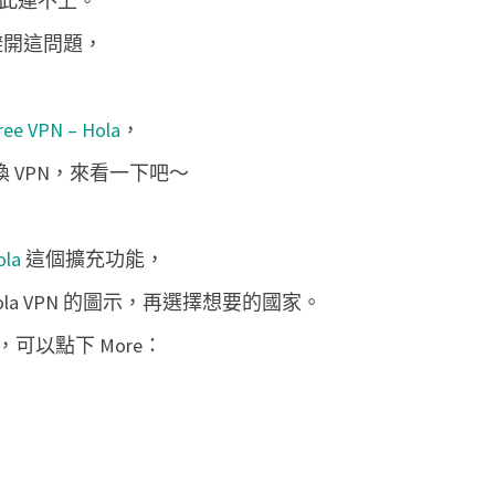
因此連不上。
m
避開這問題，
i
t
e
ree VPN – Hola
，
d
換 VPN，來看一下吧～
F
r
e
ola
這個擴充功能，
e
la VPN 的圖示，再選擇想要的國家。
V
可以點下 More：
P
N
–
H
o