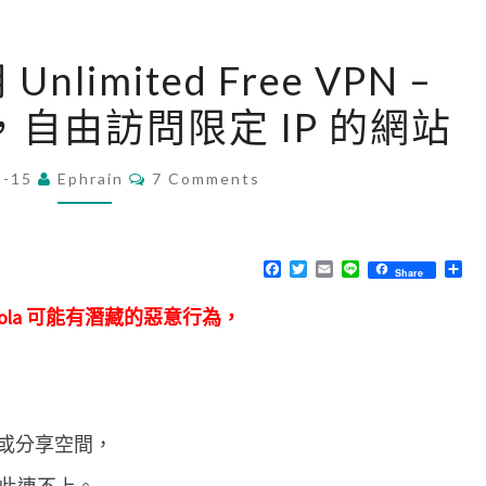
[
Unlimited Free VPN –
C
能，自由訪問限定 IP 的網站
h
r
C
3-15
Ephrain
o
7 Comments
O
M
m
M
e
E
N
F
T
E
L
分
Share
]
T
a
w
m
i
享
S
c
i
a
n
使
，Hola 可能有潛藏的惡意行為，
e
t
i
e
b
t
l
用
o
e
o
r
U
k
n
l
或分享空間，
i