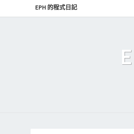
Skip
EPH 的程式日記
to
content