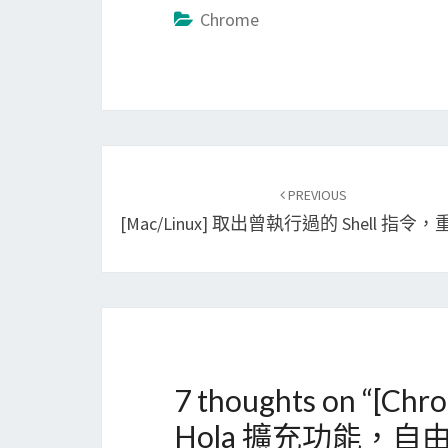
Chrome
Post
PREVIOUS
navigation
[Mac/Linux] 取出曾執行過的 Shell 指
7 thoughts on “
[Chr
Hola 擴充功能，自