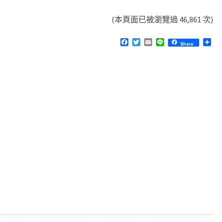
的
(本頁面已被瀏覽過 46,861 次)
網
站
F
T
E
L
分
Share
a
w
m
i
享
c
i
a
n
e
t
i
e
b
t
l
o
e
o
r
k