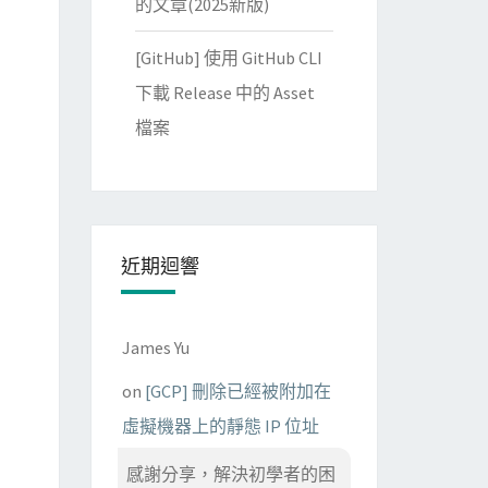
的文章(2025新版)
[GitHub] 使用 GitHub CLI
下載 Release 中的 Asset
檔案
近期迴響
James Yu
on
[GCP] 刪除已經被附加在
虛擬機器上的靜態 IP 位址
感謝分享，解決初學者的困