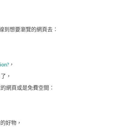
l
a
擴
連線到想要瀏覽的網頁去：
充
功
能
，
ion?
，
自
內了，
由
訪
瀏覽的網頁或是免費空間：
問
限
定
的好物，
I
P