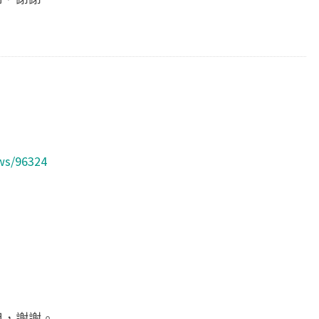
ws/96324
用，謝謝。