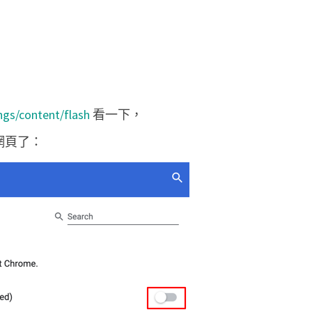
，
無
法
啟
用
？
ngs/content/flash
看一下，
 網頁了：