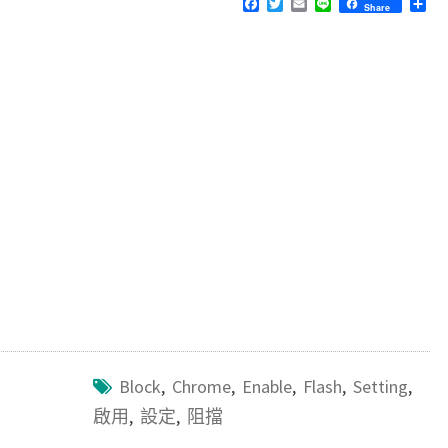
F
T
E
L
分
Share
a
w
m
i
享
c
i
a
n
e
t
i
e
b
t
l
o
e
o
r
k
Block
,
Chrome
,
Enable
,
Flash
,
Setting
,
啟用
,
設定
,
阻擋