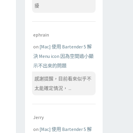
擾
ephrain
on
[Mac] 使用 Bartender 5 解
決 Menu icon 因為空間過小顯
示不出來的問題
感謝提醒，目前看來似乎不
太能確定情況， ...
Jerry
on
[Mac] 使用 Bartender 5 解