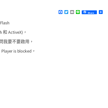
M
e
E
N
F
T
E
L
分
Share
]
T
a
w
m
i
享
S
c
i
a
n
網
ash
e
t
i
e
b
t
l
頁
o
e
 ActiveX)，
o
r
上
k
問我要不要啟用，
的
F
yer is blocked，
l
a
s
h
被
阻
擋