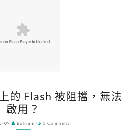
[
網頁上的 Flash 被阻擋，無法
C
啟用？
h
r
C
8-09
Ephrain
o
0 Comment
O
M
m