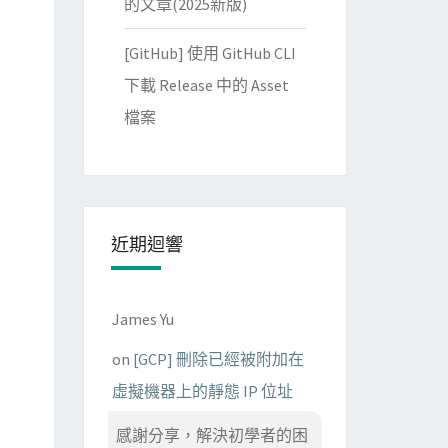
的文章(2025新版)
[GitHub] 使用 GitHub CLI
下載 Release 中的 Asset
檔案
近期迴響
James Yu
on
[GCP] 刪除已經被附加在
虛擬機器上的靜態 IP 位址
感謝分享，解決初學者的困