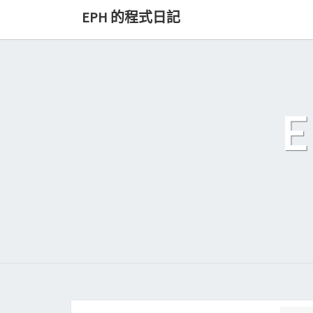
Skip
EPH 的程式日記
to
content