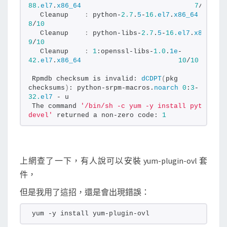
88.
el7
.
x86_64
7
/
10
m
  Cleanup    
:
 python-
2.7
.
5
-
16.
el7
.
x86_64
i
8
/
10
  Cleanup    
:
 python-libs-
2.7
.
5
-
16.
el7
.
x86_64
s
9
/
10
i
  Cleanup    
:
1
:openssl-libs-
1.0
.
1e
-
42.
el7
.
x86_64
10
/
10
n
v
Rpmdb checksum is invalid: 
dCDPT
(
pkg 
checksums
)
: python-srpm-macros.
noarch
0
:
3
-
a
32.
el7
 - u
l
The command 
'/bin/sh -c yum -y install python-
devel'
 returned a non-zero code: 
1
i
d
的
錯
上網查了一下，有人說可以安裝 yum-plugin-ovl 套
誤
件，
訊
但是我用了這招，還是會出現錯誤：
息
yum -y install yum-plugin-ovl