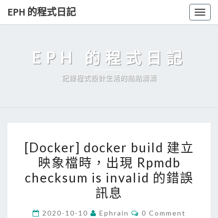
Skip
EPH 的程式日記
Togg
to
navig
content
EPH 的程式日記
記錄程式設計生活的點點滴滴
[
[Docker] docker build 建立
D
映象檔時，出現 Rpmdb
o
checksum is invalid 的錯誤
c
k
訊息
e
C
2020-10-10
Ephrain
0 Comment
r