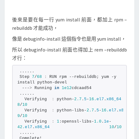
後來是要在每一行 yum install 前面，都加上 rpm –
rebuilddb 才能成功，
像是 debuginfo-install 這個指令也是用 yum install，
所以 debuginfo-install 前面也得加上 rem –rebuilddb
才行：
......
Step 
7
/
68
:
 RUN rpm --rebuilddb; yum -y 
install python-devel
 ---
>
 Running 
in
1e12
cdcaad54
......
  Verifying  
:
 python-
2.7
.
5
-
16.
el7
.
x86_64
8
/
10
  Verifying  
:
 python-libs-
2.7
.
5
-
16.
el7
.
x86_64
9
/
10
  Verifying  
:
1
:openssl-libs-
1.0
.
1e
-
42.
el7
.
x86_64
10
/
10
......
Complete!