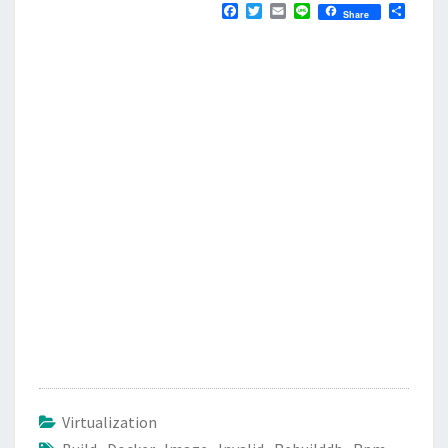
F
T
E
L
分
Share
a
w
m
i
享
c
i
a
n
e
t
i
e
b
t
l
o
e
o
r
k
Virtualization