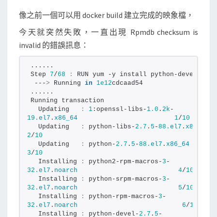
檔
像之前一個可以用 docker build 建立完成的映象檔，
時
，
今天就突然失敗，一直出現 Rpmdb checksum is
出
invalid 的錯誤訊息：
現
......
R
Step 
7
/
68
:
 RUN yum -y install python-devel
p
 ---
>
 Running 
in
1e12
cdcaad54
......
m
Running transaction
d
  Updating   
:
1
:openssl-libs-
1.0
.
2k
-
19.
el7
.
x86_64
1
/
10
b
  Updating   
:
 python-libs-
2.7
.
5
-
88.
el7
.
x86_64
c
2
/
10
  Updating   
:
 python-
2.7
.
5
-
88.
el7
.
x86_64
h
3
/
10
e
  Installing 
:
 python2-rpm-macros-
3
-
32.
el7
.
noarch
4
/
10
c
  Installing 
:
 python-srpm-macros-
3
-
k
32.
el7
.
noarch
5
/
10
  Installing 
:
 python-rpm-macros-
3
-
s
32.
el7
.
noarch
6
/
10
u
  Installing 
:
 python-devel-
2.7
.
5
-