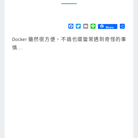
O
M
]
M
d
E
N
o
T
F
T
E
L
分
Share
S
a
w
m
i
享
c
c
i
a
n
Docker 雖然很方便，不過也還蠻常遇到奇怪的事
k
e
t
i
e
b
t
l
情…
e
o
e
o
r
r
k
b
u
i
l
d
建
立
映
象