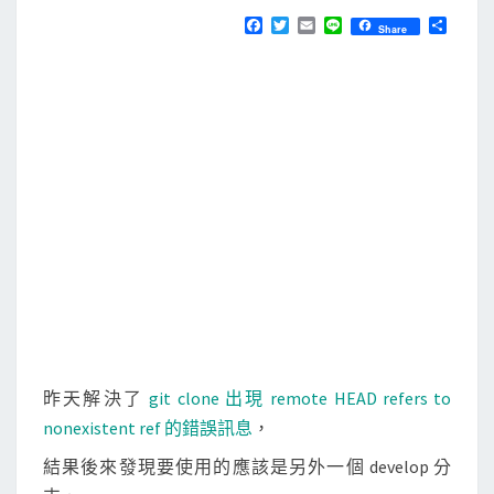
N
T
i
F
T
E
L
分
Share
S
a
w
m
i
享
t
c
i
a
n
e
t
i
e
c
b
t
l
l
o
e
o
r
o
k
n
e
只
複
製
特
定
的
昨天解決了
git clone 出現 remote HEAD refers to
分
nonexistent ref 的錯誤訊息
，
支
結果後來發現要使用的應該是另外一個 develop 分
資