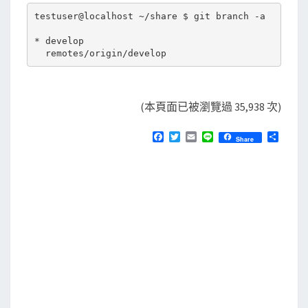
testuser@localhost ~/share $ git branch -a

* develop

(本頁面已被瀏覽過 35,938 次)
F
T
E
L
分
Share
a
w
m
i
享
c
i
a
n
e
t
i
e
b
t
l
o
e
o
r
k