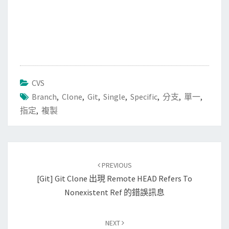
CVS
Branch
,
Clone
,
Git
,
Single
,
Specific
,
分支
,
單一
,
指定
,
複製
Post
PREVIOUS
navigation
[Git] Git Clone 出現 Remote HEAD Refers To
Nonexistent Ref 的錯誤訊息
NEXT