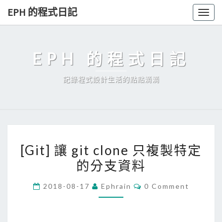
Skip
EPH 的程式日記
Togg
to
navig
content
EPH 的程式日記
記錄程式設計生活的點點滴滴
[
[Git] 讓 git clone 只複製特定
G
的分支資料
i
t
C
2018-08-17
Ephrain
0 Comment
]
O
M
讓
M
E
g