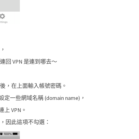
寫，
連回 VPN 是連到哪去～
網頁後，在上面輸入帳號密碼。
可以設定一些網域名稱 (domain name)，
上 VPN。
就好，因此這項不勾選：