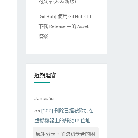
的文章(2025新版)
[GitHub] 使用 GitHub CLI
下載 Release 中的 Asset
檔案
近期迴響
James Yu
on
[GCP] 刪除已經被附加在
虛擬機器上的靜態 IP 位址
感謝分享，解決初學者的困