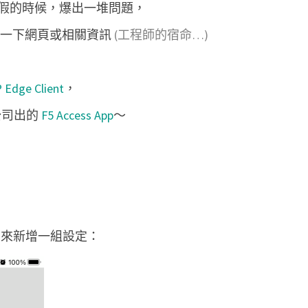
o
e
假的時候，爆出一堆問題，
o
r
F
k
查看一下網頁或相關資訊
(工程師的宿命…)
5
A
c
P Edge Client
，
c
家公司出的
F5 Access App
～
e
s
s
A
p
p
 New 來新增一組設定：
建
立
V
P