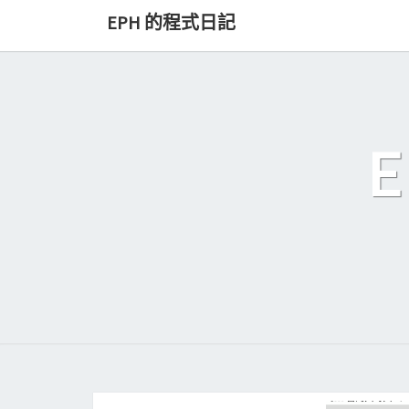
Skip
EPH 的程式日記
to
content