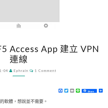
[
F5 Access App 建立 VPN
i
連線
P
h
C
1-04
Ephrain
o
1 Comment
O
M
n
M
e
E
N
F
T
E
L
分
Share
]
T
a
w
m
i
享
S
c
i
a
n
使
之類的軟體，想說並不需要。
e
t
i
e
b
t
l
用