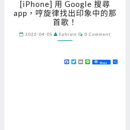
[iPhone] 用 Google 搜尋
i
app，哼旋律找出印象中的那
P
首歌！
h
o
C
2022-04-05
Ephrain
0 Comment
n
O
M
e
M
E
]
N
用
T
F
T
E
L
分
Share
S
a
w
m
i
享
G
c
i
a
n
e
t
i
e
o
b
t
l
o
o
e
o
r
g
k
l
e
搜
尋