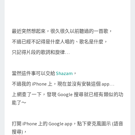
a
p
p
，
最近突然想起來，很久很久以前聽過的一首歌，
哼
不過已經不記得是什麼人唱的、歌名是什麼，
旋
律
只記得片段的歌詞和旋律…
找
出
當然這件事可以交給
Shazam
，
印
象
不過我的 iPhone 上，現在並沒有安裝這個 app…
中
上網查了一下，發現 Google 搜尋就已經有類似的功
的
能了～
那
首
歌
打開 iPhone 上的 Google app，點下麥克風圖示 (語音
！
搜尋)，