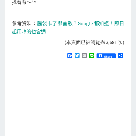
找看囉～^^
參考資料：
腦袋卡了哪首歌？Google 都知道！即日
起用哼的也會通
(本頁面已被瀏覽過 3,681 次)
F
T
E
L
分
Share
a
w
m
i
享
c
i
a
n
e
t
i
e
b
t
l
o
e
o
r
k