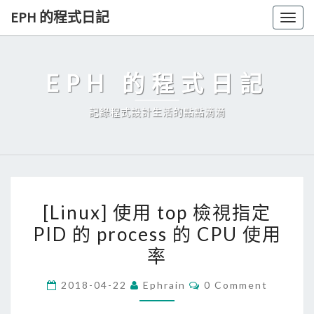
Skip
EPH 的程式日記
Togg
to
navig
content
EPH 的程式日記
記錄程式設計生活的點點滴滴
[
[Linux] 使用 top 檢視指定
L
PID 的 process 的 CPU 使用
i
率
n
u
C
2018-04-22
Ephrain
0 Comment
x
O
M
]