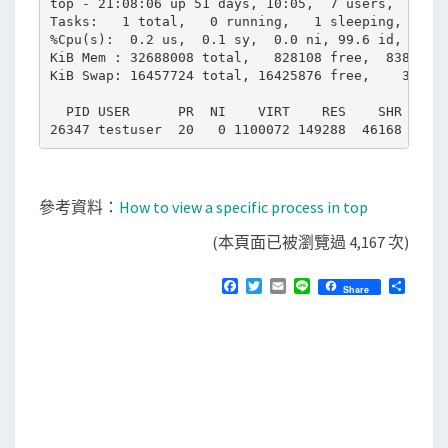
top - 21:08:06 up 51 days, 10:05,  7 users,  load 
Tasks:   1 total,   0 running,   1 sleeping,   0 s
%Cpu(s):  0.2 us,  0.1 sy,  0.0 ni, 99.6 id,  0.0 
KiB Mem : 32688008 total,   828108 free,  8387712 
KiB Swap: 16457724 total, 16425876 free,    31848 
  PID USER      PR  NI    VIRT    RES    SHR S  %C
參考資料：
How to view a specific process in top
(本頁面已被瀏覽過 4,167 次)
F
T
E
L
分
Share
a
w
m
i
享
c
i
a
n
e
t
i
e
b
t
l
o
e
o
r
k