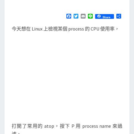
M
E
使
N
用
T
F
T
E
L
分
Share
S
a
w
m
i
享
t
c
i
a
n
今天想在 Linux 上檢視某個 process 的 CPU 使用率，
e
t
i
e
o
b
t
l
p
o
e
o
r
檢
k
視
指
定
P
I
D
的
p
r
打開了常用的 atop，按下 P 用 process name 來過
o