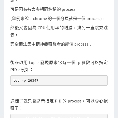
濾，
c
e
可是因為有太多相同名稱的 process
s
(舉例來說，chrome 的一個分頁就是一個 process)，
s
然後又會因為 CPU 使用率的增減，排列一直跳來跳
的
去，
C
完全無法集中精神觀察想看的那個 process…
P
U
使
後來改用 top，發現原來它有一個 -p 參數可以指定
用
PID，例如：
率
這樣子就只會顯示指定 PID 的 process，可以專心觀
察了：