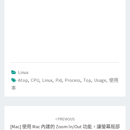
Linux
Atop
,
CPU
,
Linux
,
Pid
,
Process
,
Top
,
Usage
,
使用
率
Post
PREVIOUS
navigation
[Mac] 使用 Mac 內建的 Zoom In/Out 功能，讓螢幕局部