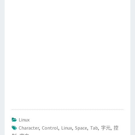
a
w
m
i
享
c
i
a
n
e
t
i
e
b
t
l
o
e
o
r
k
Linux
Character
,
Control
,
Linux
,
Space
,
Tab
,
字元
,
控