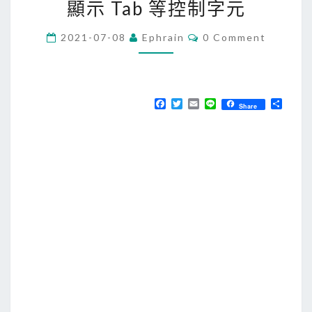
顯示 Tab 等控制字元
i
n
C
2021-07-08
Ephrain
0 Comment
u
O
M
x
M
E
]
N
T
使
F
T
E
L
分
Share
S
a
w
m
i
享
用
c
i
a
n
e
t
i
e
v
b
t
l
i
o
e
o
r
m
k
/
c
a
t
指
令
，