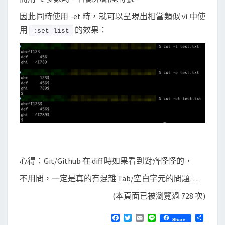
因此同時使用 -et 時，就可以呈現出相當類似 vi 中使
用
的效果：
:set list
心得：Git/Github 在 diff 時如果看到對齊怪怪的，
不用問，一定是真的有混雜 Tab/空白字元的問題…
(本頁面已被瀏覽過 728 次)
F
T
E
L
分
Share