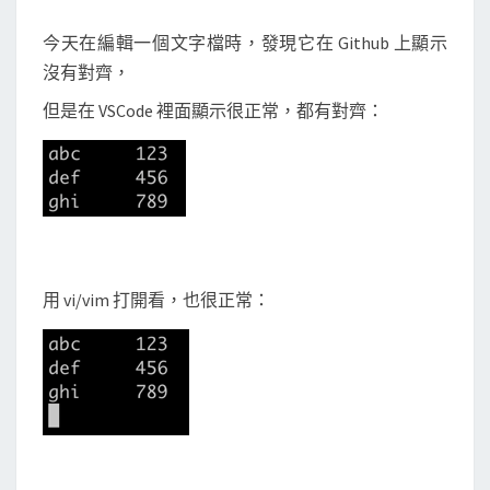
顯
今天在編輯一個文字檔時，發現它在 Github 上顯示
示
沒有對齊，
T
但是在 VSCode 裡面顯示很正常，都有對齊：
a
b
等
控
制
字
元
用 vi/vim 打開看，也很正常：