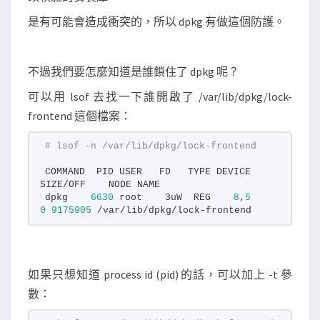
o
是有可能會造成衝突的，所以 dpkg 有做這個防護。
n
t
e
不過我們要怎麼知道是誰鎖住了 dpkg 呢？
n
可以用 lsof 去找一下誰開啟了 /var/lib/dpkg/lock-
d
frontend 這個檔案：
i
s
# lsof -n /var/lib/dpkg/lock-frontend
l
COMMAND  PID USER   FD   TYPE DEVICE 
o
SIZE/OFF    NODE NAME
dpkg    
6630
 root    3uW  REG    
8
,
5
c
0
9175905
 /var/lib/dpkg/lock-frontend
k
e
d
如果只想知道 process id (pid) 的話，可以加上 -t 參
b
數：
y