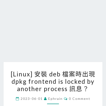
[
[Linux] 安裝 deb 檔案時出現
L
dpkg frontend is locked by
i
another process 訊息？
n
u
C
2023-06-01
Ephrain
0 Comment
x
O
M