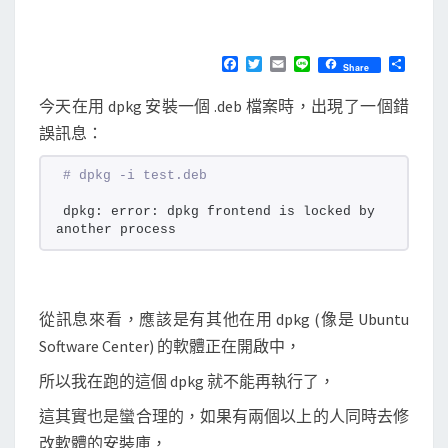
]
M
E
安
N
裝
T
F
T
E
L
分
Share
S
a
w
m
i
享
d
c
i
a
n
今天在用 dpkg 安裝一個 .deb 檔案時，出現了一個錯
e
t
i
e
e
b
t
l
誤訊息：
b
o
e
o
r
檔
k
# dpkg -i test.deb
案
dpkg: error: dpkg frontend is locked by 
時
another process
出
現
d
從訊息來看，應該是有其他在用 dpkg (像是 Ubuntu
p
Software Center) 的軟體正在開啟中，
k
所以我在跑的這個 dpkg 就不能再執行了，
g
f
這其實也是蠻合理的，如果有兩個以上的人同時去修
r
改軟體的安裝庫，