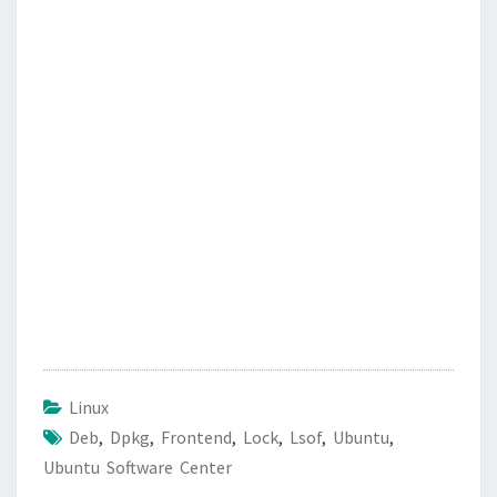
e
t
i
e
b
t
l
o
e
o
r
k
Linux
Deb
,
Dpkg
,
Frontend
,
Lock
,
Lsof
,
Ubuntu
,
Ubuntu Software Center