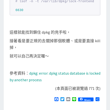
a
# lsof -n -t /var/lib/dpkg/lock-frontend
n
6630
o
t
h
這樣就能找到鎖住 dpkg 的兇手啦，
e
r
接著看是要正規的去關掉那個軟體、或是要直接 kill
p
掉，
r
就可以自己再決定囉～
o
c
e
參考資料：
dpkg: error: dpkg status database is locked
s
by another process
s
(本頁面已被瀏覽過 771 次)
訊
F
T
E
L
分
息
Share
a
w
m
i
享
？
c
i
a
n