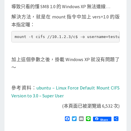
導致只看的懂 SMB 1.0 的 Windows XP 無法連線…
解決方法，就是在 mount 指令中加上 vers=1.0 的版
本指定囉：
加上這個參數之後，掛載 Windows XP 就沒有問題了
～
參考資料：
ubuntu – Linux Force Default Mount CIFS
Version to 3.0 – Super User
(本頁面已被瀏覽過 6,532 次)
F
T
E
L
分
Share
a
w
m
i
享
c
i
a
n