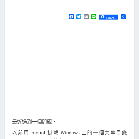
M
E
用
N
m
T
F
T
E
L
分
Share
S
a
w
m
i
享
o
c
i
a
n
e
t
i
e
u
b
t
l
n
o
e
o
r
t
k
指
令
掛
載
W
i
n
d
最近遇到一個問題，
o
以前用 mount 掛載 Windows 上的一個共享目錄
w