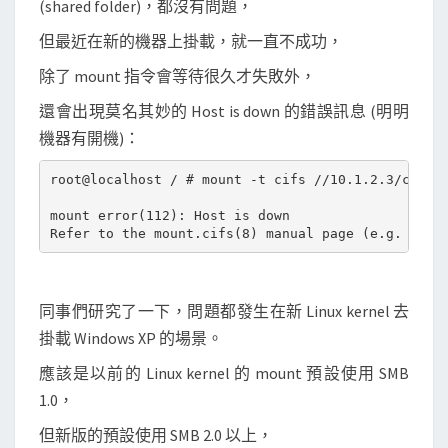
(shared folder)，都沒有問題，
s
共
但最近在新的機器上掛載，就一直不成功，
享
除了 mount 指令會等待很久才失敗外，
目
還會出現莫名其妙的 Host is down 的錯誤訊息 (明明
錄
機器有開機)：
時
，
root@localhost / # mount -t cifs //10.1.2.3/c$ -o 
指
mount error(112): Host is down

定
S
M
B
同事們研究了一下，問題都發生在新 Linux kernel 去
版
掛載 Windows XP 的場景。
本
應該是以前的 Linux kernel 的 mount 預設使用 SMB
1.0，
但新版的預設使用 SMB 2.0 以上，