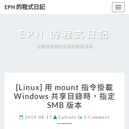
Skip
EPH 的程式日記
Togg
to
navig
content
EPH 的程式日記
記錄程式設計生活的點點滴滴
[
[Linux] 用 mount 指令掛載
L
Windows 共享目錄時，指定
i
SMB 版本
n
u
C
2019-08-17
Ephrain
0 Comment
x
O
M
]