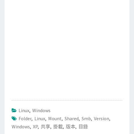
e
t
i
e
b
t
l
o
e
o
r
k
Linux
,
Windows
Folder
,
Linux
,
Mount
,
Shared
,
Smb
,
Version
,
Windows
,
XP
,
共享
,
掛載
,
版本
,
目錄