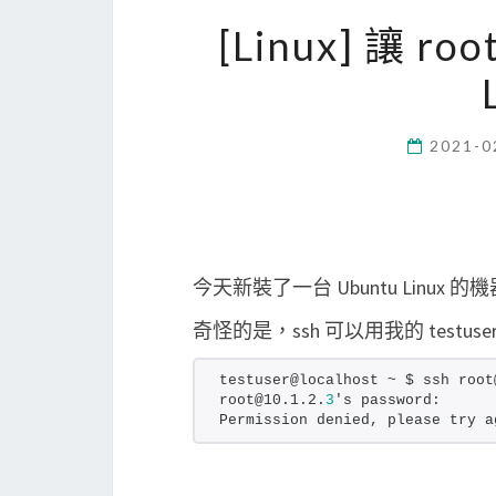
[Linux] 讓 
2021-0
今天新裝了一台 Ubuntu Linux 的
奇怪的是，ssh 可以用我的 testus
testuser@localhost ~ $ ssh root
root@10.1.2.
3
's password:
Permission denied, please try a