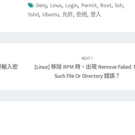
Deny
,
Linux
,
Login
,
Permit
,
Root
,
Ssh
,
Sshd
,
Ubuntu
,
允許
,
拒絕
,
登入
NEXT
需要輸入密
[Linux] 移除 RPM 時，出現 Remove Failed: 
Such File Or Directory 錯誤？