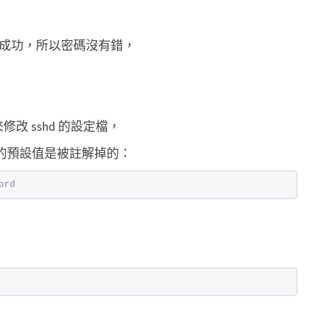
以
透
u 可以成功，所以密碼沒有錯，
過
S
S
H
fig 來修改 sshd 的設定檔，
登
一行，我的預設值是被註解掉的：
入
L
ord
i
n
u
x
主
機