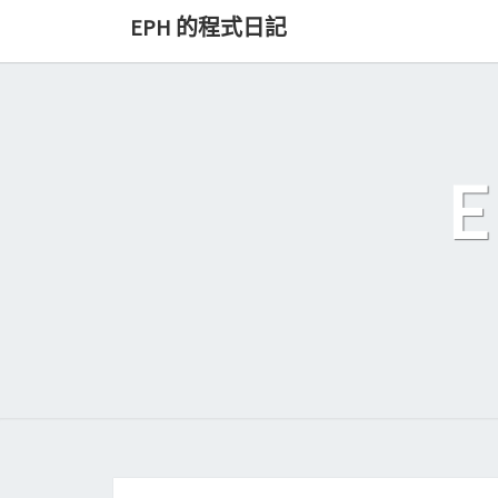
Skip
EPH 的程式日記
to
content