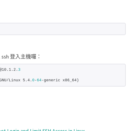
 ssh 登入主機囉：
@10.1.2.
3
GNU/Linux 5.4.
0
-
64
-generic x86_64)
，
ot Login and Limit SSH Access in Linux