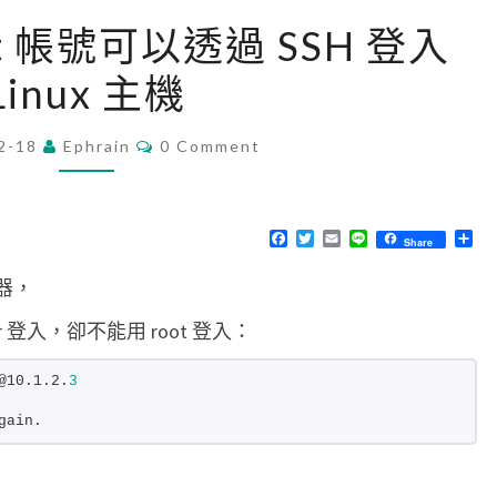
[
root 帳號可以透過 SSH 登入
L
Linux 主機
i
n
C
2-18
Ephrain
u
0 Comment
O
M
x
M
]
E
N
F
T
E
L
分
Share
讓
T
a
w
m
i
享
S
c
i
a
n
r
機器，
e
t
i
e
b
t
l
o
o
e
er 登入，卻不能用 root 登入：
o
r
o
k
t
@10.1.2.
3
帳
gain.
號
可