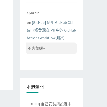
ephrain
on
[GitHub] 使用 GitHub CLI
(gh) 觸發還在 PR 中的 GitHub
Actions workflow 測試
不客氣喔~
本週熱門
[MOD] 自己安裝與設定中