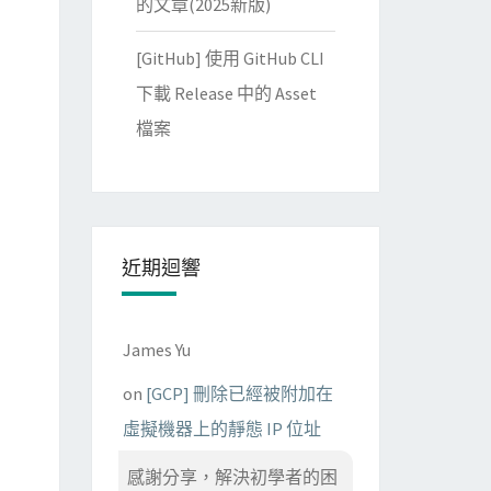
的文章(2025新版)
[GitHub] 使用 GitHub CLI
下載 Release 中的 Asset
檔案
近期迴響
James Yu
on
[GCP] 刪除已經被附加在
虛擬機器上的靜態 IP 位址
感謝分享，解決初學者的困