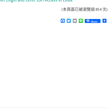
(本頁面已被瀏覽過 854 次)
F
T
E
L
分
Share
a
w
m
i
享
c
i
a
n
e
t
i
e
b
t
l
o
e
o
r
k