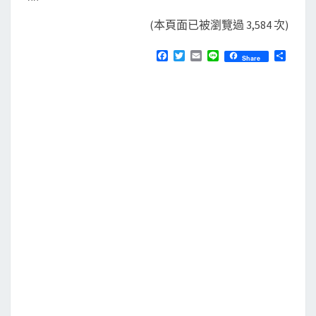
^^
(本頁面已被瀏覽過 3,584 次)
F
T
E
L
分
Share
a
w
m
i
享
c
i
a
n
e
t
i
e
b
t
l
o
e
o
r
k