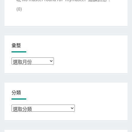
(0)
彙整
彙
整
分類
分
類