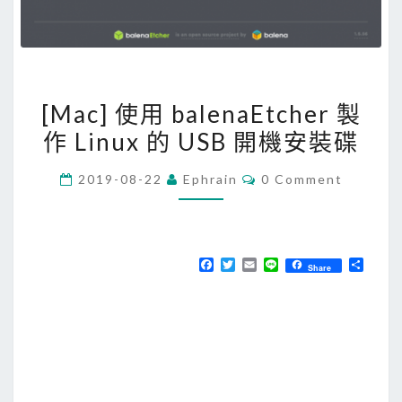
[
[Mac] 使用 balenaEtcher 製
M
作 Linux 的 USB 開機安裝碟
a
c
C
2019-08-22
Ephrain
0 Comment
]
O
M
使
M
E
用
N
T
b
F
T
E
L
分
Share
S
a
w
m
i
享
a
c
i
a
n
e
t
i
e
l
b
t
l
e
o
e
o
r
n
k
a