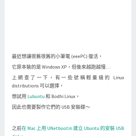
E
t
c
h
e
r
製
最近想讓很舊很舊的小筆電 (eeePC) 復活，
作
它原本裝的是 Windows XP，但後來越跑越慢…
L
i
上網查了一下，有一些號稱輕量級的 Linux
n
distributions 可以選擇，
u
想試用
Lubuntu
和 Bodhi Linux，
x
因此也需要製作它們的 USB 安裝碟～
的
U
S
之前
在 Mac 上用 UNetbootin 建立 Ubuntu 的安裝 USB
B