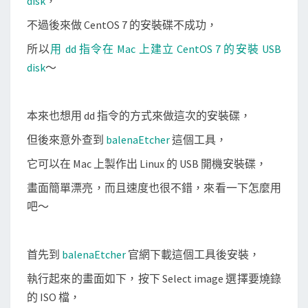
disk
，
開
不過後來做 CentOS 7 的安裝碟不成功，
機
所以
用 dd 指令在 Mac 上建立 CentOS 7 的安裝 USB
安
disk
～
裝
碟
本來也想用 dd 指令的方式來做這次的安裝碟，
但後來意外查到
balenaEtcher
這個工具，
它可以在 Mac 上製作出 Linux 的 USB 開機安裝碟，
畫面簡單漂亮，而且速度也很不錯，來看一下怎麼用
吧～
首先到
balenaEtcher
官網下載這個工具後安裝，
執行起來的畫面如下，按下 Select image 選擇要燒錄
的 ISO 檔，