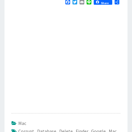
F
T
E
L
分
Share
a
w
m
i
享
c
i
a
n
e
t
i
e
b
t
l
o
e
o
r
k
Mac
Corrupt
,
Database
,
Delete
,
Finder
,
Google
,
Mac
,