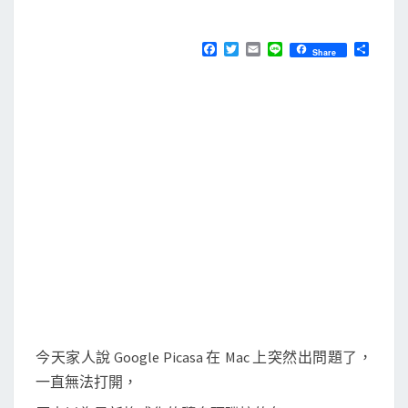
M
E
G
N
o
T
F
T
E
L
分
Share
S
a
w
m
i
享
o
c
i
a
n
e
t
i
e
g
b
t
l
l
o
e
o
r
e
k
P
i
c
a
s
a
毀
損
今天家人說 Google Picasa 在 Mac 上突然出問題了，
的
一直無法打開，
資