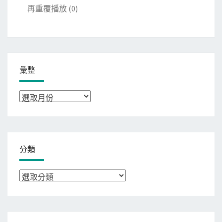
再重覆播放
(0)
彙整
彙
整
分類
分
類