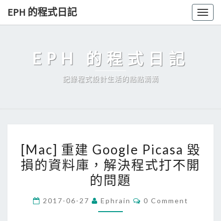
Skip
EPH 的程式日記
Togg
to
navig
content
EPH 的程式日記
記錄程式設計生活的點點滴滴
[
[Mac] 重建 Google Picasa 毀
M
損的資料庫，解決程式打不開
a
的問題
c
]
C
2017-06-27
Ephrain
0 Comment
重
O
M
建