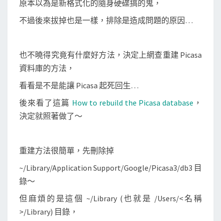
原本以為是新格式化的隨身硬碟搞的鬼，
料
庫
不過後來拔掉也是一樣，排除是造成問題的原因…
，
解
也不曉得究竟有什麼好方法，決定上網查重建 Picasa
決
資料庫的方法，
程
式
看看是不是能讓 Picasa 起死回生…
打
後來看了這篇
How to rebuild the Picasa database
，
不
決定就照著做了～
開
的
問
重建方法很簡單，先刪除掉
題
~/Library/Application Support/Google/Picasa3/db3 目
錄～
但麻煩的是這個 ~/Library (也就是 /Users/<名稱
>/Library) 目錄，