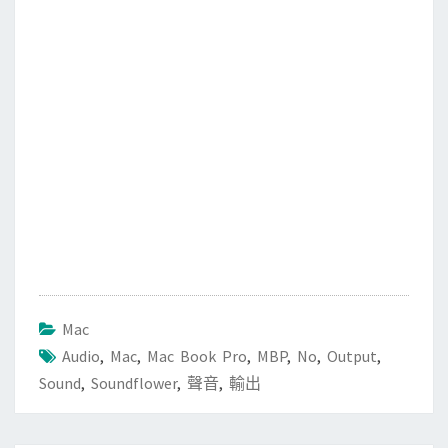
o
r
k
Mac
Audio
,
Mac
,
Mac Book Pro
,
MBP
,
No
,
Output
,
Sound
,
Soundflower
,
聲音
,
輸出