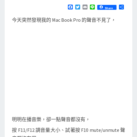
N
T
c
F
T
E
L
分
Share
S
a
w
m
i
享
B
c
i
a
n
今天突然發現我的 Mac Book Pro 的聲音不見了，
e
t
i
e
o
b
t
l
o
o
e
o
r
k
k
P
r
o
突
然
沒
有
聲
音
明明在播音樂，卻一點聲音都沒有，
了
按 F11/F12 調音量大小、試著按 F10 mute/unmute 聲
？