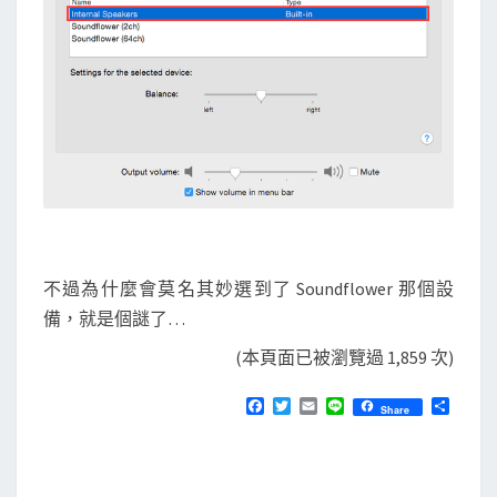
不過為什麼會莫名其妙選到了 Soundflower 那個設
備，就是個謎了…
(本頁面已被瀏覽過 1,859 次)
F
T
E
L
分
Share
a
w
m
i
享
c
i
a
n
e
t
i
e
b
t
l
o
e