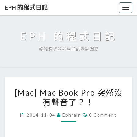
Skip
EPH 的程式日記
Togg
to
navig
content
EPH 的程式日記
記錄程式設計生活的點點滴滴
[
[Mac] Mac Book Pro 突然沒
M
有聲音了？！
a
c
C
2014-11-04
Ephrain
0 Comment
]
O
M
M
M
E
a