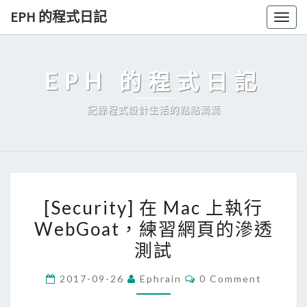
Skip
EPH 的程式日記
Togg
to
navig
content
EPH 的程式日記
記錄程式設計生活的點點滴滴
[
[Security] 在 Mac 上執行
S
WebGoat，練習網頁的滲透
e
測試
c
u
C
2017-09-26
Ephrain
0 Comment
r
O
M
i