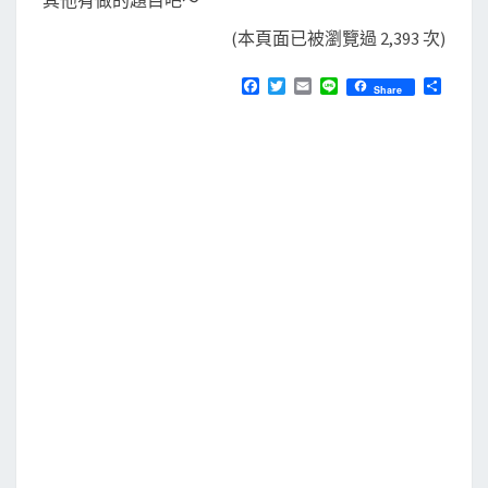
其他有做的題目吧～
(本頁面已被瀏覽過 2,393 次)
F
T
E
L
分
Share
a
w
m
i
享
c
i
a
n
e
t
i
e
b
t
l
o
e
o
r
k