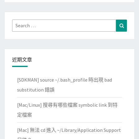
Search
Search
for:
近期文章
[SDKMAN] source ~/.bash_profile 時出現 bad
substitution 錯誤
[Mac/Linux] 搜尋有哪些檔案 symbolic link 到特
定檔案
[Mac] 無法 cd 進入 ~/Library/Application Support