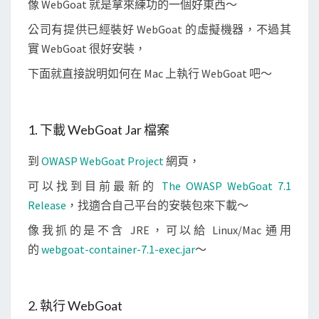
像 WebGoat 就是拿來練功的一個好東西～
t
，
公司有提供已經裝好 WebGoat 的虛擬機器，不過其
練
實 WebGoat 很好安裝，
習
下面就直接說明如何在 Mac 上執行 WebGoat 吧～
網
頁
的
1. 下載 WebGoat Jar 檔案
滲
透
到
OWASP WebGoat Project
網頁，
測
可以找到目前最新的
The OWASP WebGoat 7.1
試
Release
，找適合自己平台的安裝包來下載～
像我抓的是不含 JRE，可以給 Linux/Mac 通用
的
webgoat-container-7.1-exec.jar
～
2. 執行 WebGoat