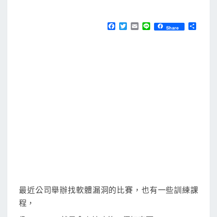
M
E
t
N
y
T
F
T
E
L
分
Share
S
a
w
m
i
享
]
c
i
a
n
e
t
i
e
在
b
t
l
M
o
e
o
r
a
k
c
上
執
行
W
e
b
G
最近公司舉辦找軟體漏洞的比賽，也有一些訓練課
o
程，
a