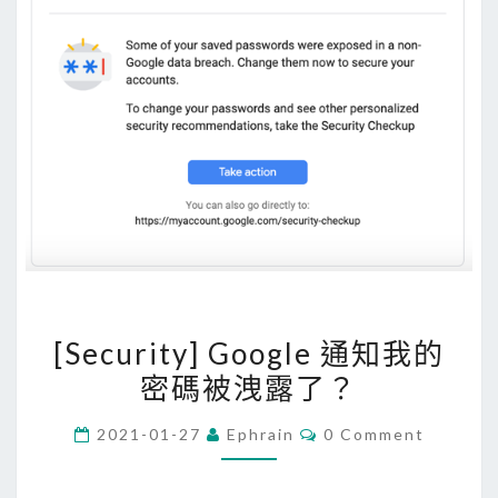
[
[Security] Google 通知我的
S
密碼被洩露了？
e
c
C
2021-01-27
Ephrain
0 Comment
u
O
M
r
M