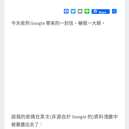
E
i
N
T
t
F
T
E
L
分
Share
S
a
w
m
i
享
y
c
i
a
n
今天收到 Google 寄來的一封信，嚇我一大跳，
e
t
i
e
]
b
t
l
G
o
e
o
r
o
k
o
g
l
e
通
知
我
的
密
說我的密碼在某次(非源自於 Google 的)資料洩露中
碼
被暴露出去了：
被