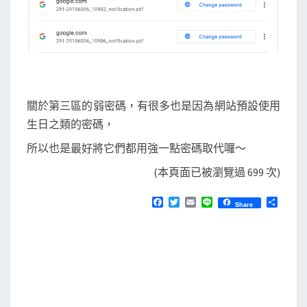
關於第三區的弱密碼，有很多也是因為網站預設使用
生日之類的密碼，
所以也是最好將它們都用強一點密碼取代囉～
(本頁面已被瀏覽過 699 次)
F
T
E
L
分
Share
a
w
m
i
享
c
i
a
n
e
t
i
e
b
t
l
o
e
o
r
k