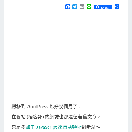
N
T
痞
F
T
E
L
分
Share
S
a
w
m
i
享
客
c
i
a
n
e
t
i
e
邦
b
t
l
舊
o
e
o
r
站
k
，
並
從
G
o
o
g
l
搬移到 WordPress 也好幾個月了，
e
在舊站 (痞客邦) 的網誌也都還留著舊文章，
搜
尋
只是多
加了 JavaScript 來自動轉址
到新站～