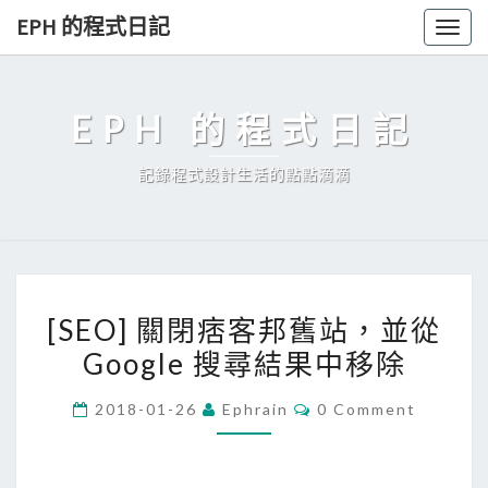
Skip
EPH 的程式日記
Togg
to
navig
content
EPH 的程式日記
記錄程式設計生活的點點滴滴
[
[SEO] 關閉痞客邦舊站，並從
S
Google 搜尋結果中移除
E
O
C
2018-01-26
Ephrain
0 Comment
]
O
M
關
M
E
閉