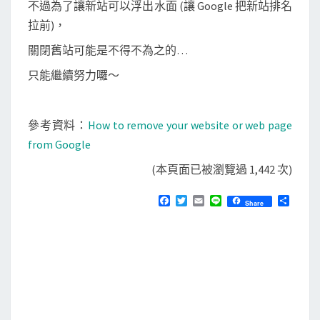
不過為了讓新站可以浮出水面 (讓 Google 把新站排名
拉前)，
關閉舊站可能是不得不為之的…
只能繼續努力囉～
參考資料：
How to remove your website or web page
from Google
(本頁面已被瀏覽過 1,442 次)
F
T
E
L
分
Share
a
w
m
i
享
c
i
a
n
e
t
i
e
b
t
l
o
e
o
r
k