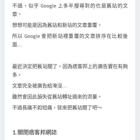
結
不過，似乎 Google 上多半搜尋到的也是舊站的文
果
章，
中
想想可能是因為舊站和新站的文章重覆，
移
除
所以 Google 會把新站裡重覆的文章排序在比較後
面…
最近決定把舊站關了，因為痞客邦上的廣告實在有夠
多，
文章完全被廣告給淹沒…
雖然會因此損失從舊站轉址過來的流量，
不過長痛不如短痛，就來把舊站關了吧～
1. 關閉痞客邦網誌