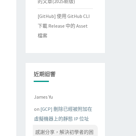
的文章(2025新版)
[GitHub] 使用 GitHub CLI
下載 Release 中的 Asset
檔案
近期迴響
James Yu
on
[GCP] 刪除已經被附加在
虛擬機器上的靜態 IP 位址
感謝分享，解決初學者的困