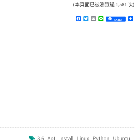
(本頁面已被瀏覽過 1,581 次)
F
T
E
L
分
Share
a
w
m
i
享
c
i
a
n
e
t
i
e
b
t
l
o
e
o
r
k
3.6
,
Apt
,
Install
,
Linux
,
Python
,
Ubuntu
,