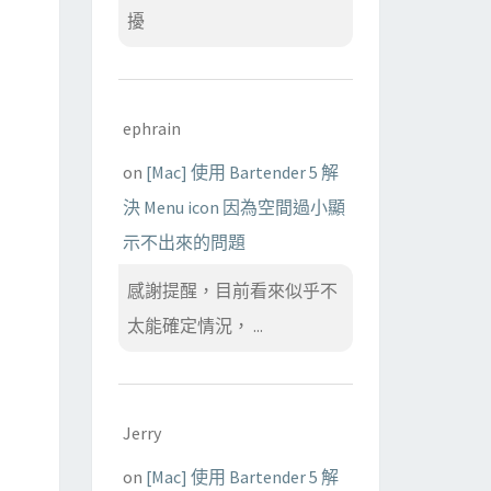
擾
ephrain
on
[Mac] 使用 Bartender 5 解
決 Menu icon 因為空間過小顯
示不出來的問題
感謝提醒，目前看來似乎不
太能確定情況， ...
Jerry
on
[Mac] 使用 Bartender 5 解