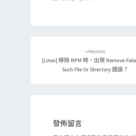
Post
PREVIOUS
navigation
[Linux] 移除 RPM 時，出現 Remove Faile
Such File Or Directory 錯誤？
發佈留言