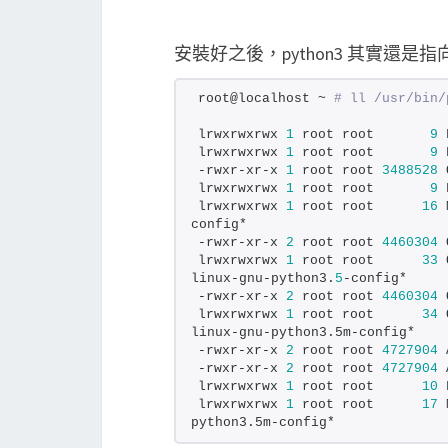
安裝好之後，python3 其實還是指向 p
root@localhost ~ 
# ll /usr/bin/
lrwxrwxrwx 
1
 root root       
9
 
lrwxrwxrwx 
1
 root root       
9
 
-rwxr-xr-x 
1
 root root 
3488528
 
lrwxrwxrwx 
1
 root root       
9
 
lrwxrwxrwx 
1
 root root      
16
 
config*
-rwxr-xr-x 
2
 root root 
4460304
 
lrwxrwxrwx 
1
 root root      
33
 
linux-gnu-python3.
5
-config*
-rwxr-xr-x 
2
 root root 
4460304
 
lrwxrwxrwx 
1
 root root      
34
 
linux-gnu-python3.5m-config*
-rwxr-xr-x 
2
 root root 
4727904
 
-rwxr-xr-x 
2
 root root 
4727904
 
lrwxrwxrwx 
1
 root root      
10
 
lrwxrwxrwx 
1
 root root      
17
 
python3.5m-config*