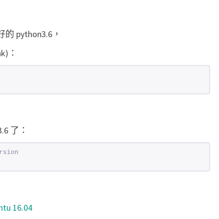
 python3.6，
nk)：
3.6 了：
rsion
ntu 16.04