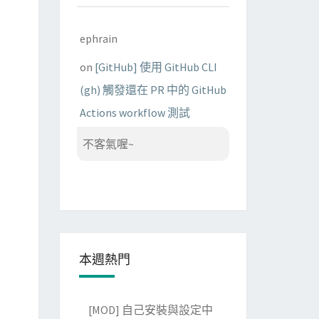
ephrain
on
[GitHub] 使用 GitHub CLI
(gh) 觸發還在 PR 中的 GitHub
Actions workflow 測試
不客氣喔~
本週熱門
[MOD] 自己安裝與設定中