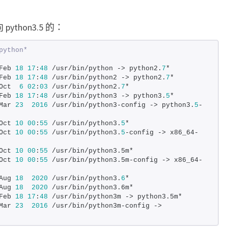
.
6
ython3.5 的：
python*
Feb 
18
17
:
48
 /usr/bin/python -> python2.
7
*
Feb 
18
17
:
48
 /usr/bin/python2 -> python2.
7
*
Oct  
6
02
:
03
 /usr/bin/python2.
7
*
Feb 
18
17
:
48
 /usr/bin/python3 -> python3.
5
*
Mar 
23
2016
 /usr/bin/python3-config -> python3.
5
-
Oct 
10
00
:
55
 /usr/bin/python3.
5
*
Oct 
10
00
:
55
 /usr/bin/python3.
5
-config -> x86_64-
Oct 
10
00
:
55
 /usr/bin/python3.5m*
Oct 
10
00
:
55
 /usr/bin/python3.5m-config -> x86_64-
Aug 
18
2020
 /usr/bin/python3.
6
*
Aug 
18
2020
 /usr/bin/python3.6m*
Feb 
18
17
:
48
 /usr/bin/python3m -> python3.5m*
Mar 
23
2016
 /usr/bin/python3m-config -> 