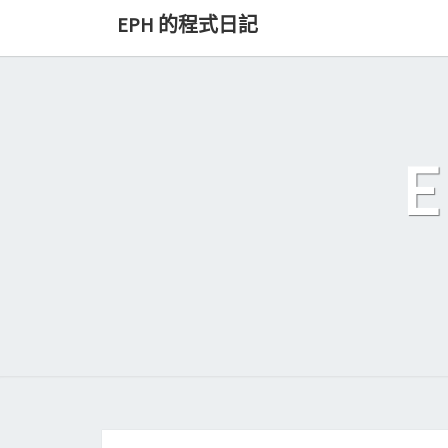
Skip
EPH 的程式日記
to
content