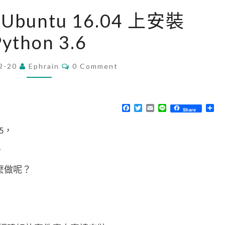
[
在 Ubuntu 16.04 上安裝
U
Python 3.6
b
u
C
2-20
Ephrain
n
0 Comment
O
M
t
M
u
E
N
F
T
E
L
分
Share
]
T
a
w
m
i
享
S
c
i
a
n
在
.5，
e
t
i
e
b
t
l
U
o
e
，
o
r
b
k
怎麼做呢？
u
n
t
u