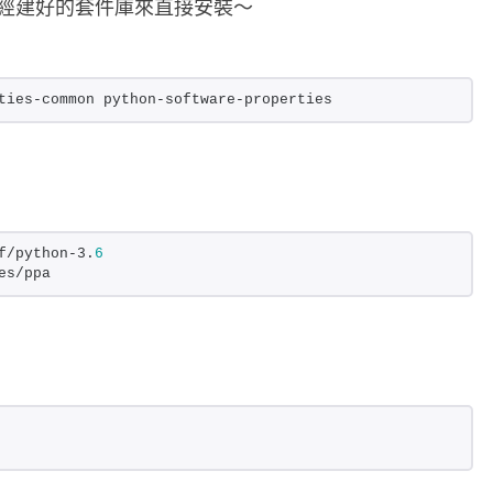
經建好的套件庫來直接安裝～
1
6
.
ties-common python-software-properties
0
4
上
安
裝
f/python-3.
6
es/ppa
P
y
t
h
o
n
3