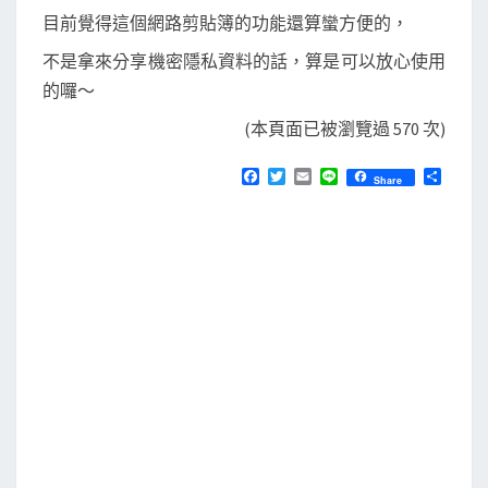
目前覺得這個網路剪貼簿的功能還算蠻方便的，
不是拿來分享機密隱私資料的話，算是可以放心使用
的囉～
(本頁面已被瀏覽過 570 次)
F
T
E
L
分
Share
a
w
m
i
享
c
i
a
n
e
t
i
e
b
t
l
o
e
o
r
k