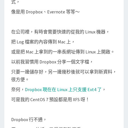
式，
速
分
像是用 Dropbox、Evernote 等等～
享
文
在公司裡，有時會需要快速的從我的 Linux 機器，
字
資
把 Log 檔案的內容傳到 Mac 上，
料
或是把 Mac 上拿到的一串長網址傳到 Linux 上開啟。
以前我習慣用 Dropbox 分享一個文字檔，
只要一邊儲存好，另一邊幾秒後就可以拿到新資料，
很方便。
奈何，
Dropbox 現在在 Linux 上只支援 Ext4 了
，
可是我的 CentOS 7 預設都是用 XFS 呀！
Dropbox 行不通，