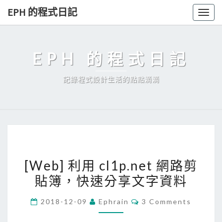
Skip
EPH 的程式日記
Togg
to
navig
content
EPH 的程式日記
記錄程式設計生活的點點滴滴
[
[Web] 利用 cl1p.net 網路剪
W
貼簿，快速分享文字資料
e
b
C
2018-12-09
Ephrain
3 Comments
]
O
M
利