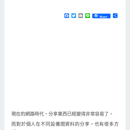
M
E
用
N
T
c
F
T
E
L
分
Share
S
a
w
m
i
享
l
c
i
a
n
e
t
i
e
1
b
t
l
p
o
e
o
r
.
k
n
e
t
網
路
剪
貼
簿
現在的網路時代，分享東西已經變得非常容易了，
，
而對於個人在不同設備間資料的分享，也有很多方
快