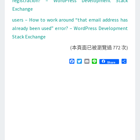
registration? – WordPress Development Stack
Exchange
users – How to work around “that email address has
already been used” error? – WordPress Development
Stack Exchange
(本頁面已被瀏覽過 772 次)
F
T
E
L
分
Share
a
w
m
i
享
c
i
a
n
e
t
i
e
b
t
l
o
e
o
r
k