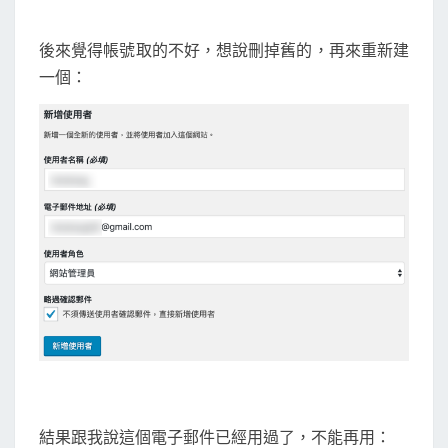
為
e
後來覺得帳號取的不好，想說刪掉舊的，再來重新建
m
一個：
a
i
l
信
箱
已
經
被
使
用
了
？
結果跟我說這個電子郵件已經用過了，不能再用：