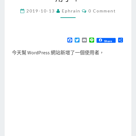
d
C
2019-10-13
Ephrain
0 Comment
P
O
M
r
M
E
e
N
s
T
F
T
E
L
分
Share
S
a
w
m
i
享
s
c
i
a
n
今天幫 WordPress 網站新增了一個使用者，
e
t
i
e
]
b
t
l
新
o
e
o
r
增
k
使
用
者
失
敗
，
因