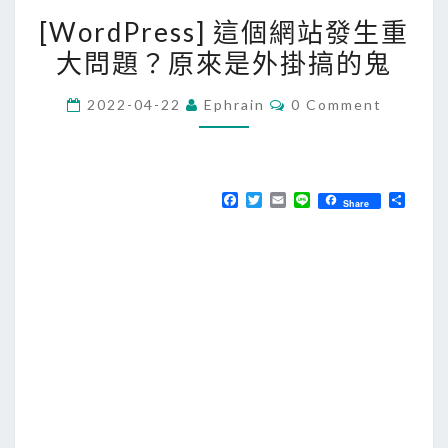
[
[WordPress] 這個網站發生重
W
大問題？原來是外掛搞的鬼
o
r
C
2022-04-22
Ephrain
0 Comment
d
O
M
P
M
E
r
N
T
e
F
T
E
L
分
Share
S
a
w
m
i
享
s
c
i
a
n
e
t
i
e
s
b
t
l
]
o
e
o
r
這
k
個
網
站
發
生