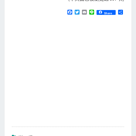
F
T
E
L
分
Share
a
w
m
i
享
c
i
a
n
e
t
i
e
b
t
l
o
e
o
r
k