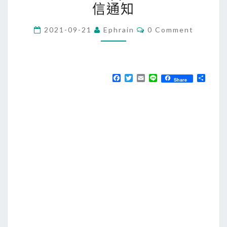
信通知
h
o
C
2021-09-21
Ephrain
0 Comment
n
O
M
e
M
E
]
N
使
T
F
T
E
L
分
Share
S
a
w
m
i
享
用
c
i
a
n
e
t
i
e
S
b
t
l
h
o
e
o
r
o
k
r
t
c
u
t
s
在