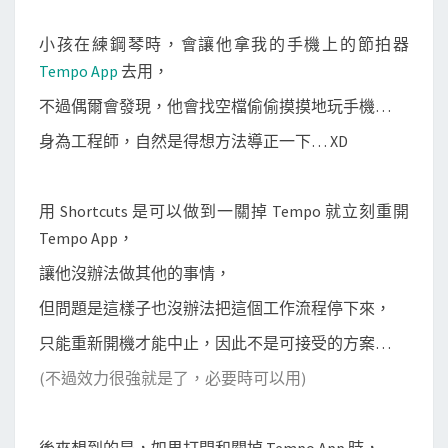
開
小孩在練鋼琴時，會讓他拿我的手機上的節拍器
啟
Tempo App
去用，
或
不過偶爾會發現，他會找空檔偷偷摸摸地玩手機…
關
閉
身為工程師，自然是得想方法導正一下… XD
A
p
用 Shortcuts 是可以做到一關掉 Tempo 就立刻重開
p
Tempo App，
時
，
讓他沒辦法做其他的事情，
自
但問題是這樣子也沒辦法把這個工作流程停下來，
動
只能重新開機才能中止，因此不是可接受的方案…
寄
信
(不過效力很強就是了，必要時可以用)
通
知