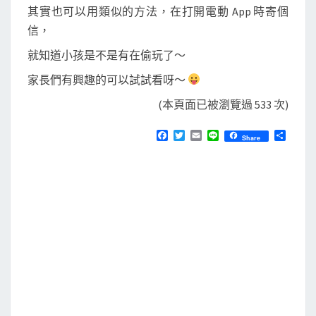
其實也可以用類似的方法，在打開電動 App 時寄個
信，
就知道小孩是不是有在偷玩了～
家長們有興趣的可以試試看呀～
(本頁面已被瀏覽過 533 次)
F
T
E
L
分
Share
a
w
m
i
享
c
i
a
n
e
t
i
e
b
t
l
o
e
o
r
k