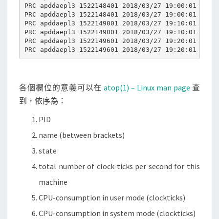
PRC apddaepl3 1522148401 2018/03/27 19:00:01 600 5
PRC apddaepl3 1522148401 2018/03/27 19:00:01 600 5
PRC apddaepl3 1522149001 2018/03/27 19:10:01 600 5
PRC apddaepl3 1522149001 2018/03/27 19:10:01 600 5
PRC apddaepl3 1522149601 2018/03/27 19:20:01 600 5
各個欄位的意義可以在
atop(1) – Linux man page
查
到，依序為：
PID
name (between brackets)
state
total number of clock-ticks per second for this
machine
CPU-consumption in user mode (clockticks)
CPU-consumption in system mode (clockticks)