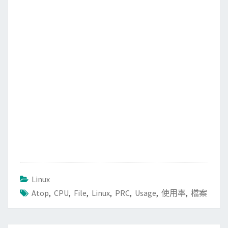
b
t
l
o
e
o
r
k
Linux
Atop
,
CPU
,
File
,
Linux
,
PRC
,
Usage
,
使用率
,
檔案