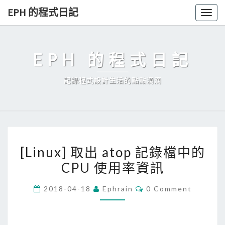
Skip
EPH 的程式日記
Togg
to
navig
content
EPH 的程式日記
記錄程式設計生活的點點滴滴
[
[Linux] 取出 atop 記錄檔中的
L
CPU 使用率資訊
i
n
C
2018-04-18
Ephrain
0 Comment
u
O
M
x
M
E
]