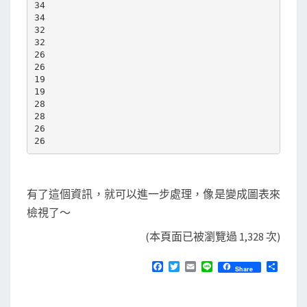
34

34

32

32

26

26

19

19

28

28

26

有了這個資訊，就可以進一步處理，像是變成圖表來
檢視了～
(本頁面已被瀏覽過 1,328 次)
F
T
E
L
分
Share
a
w
m
i
享
c
i
a
n
e
t
i
e