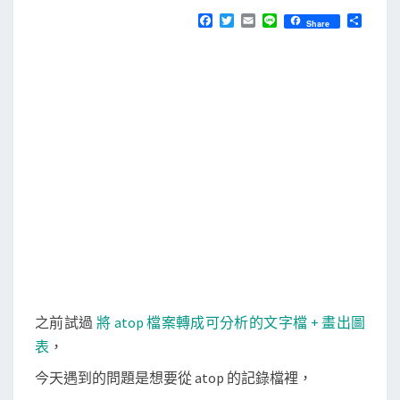
N
T
取
F
T
E
L
分
Share
S
a
w
m
i
享
出
c
i
a
n
e
t
i
e
a
b
t
l
t
o
e
o
r
o
k
p
記
錄
檔
中
的
C
P
之前試過
將 atop 檔案轉成可分析的文字檔 + 畫出圖
U
表
，
使
今天遇到的問題是想要從 atop 的記錄檔裡，
用