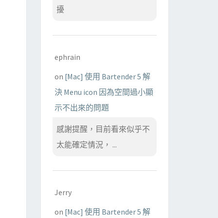
擾
ephrain
on
[Mac] 使用 Bartender 5 解
決 Menu icon 因為空間過小顯
示不出來的問題
感謝提醒，目前看來似乎不
太能確定情況， ...
Jerry
on
[Mac] 使用 Bartender 5 解