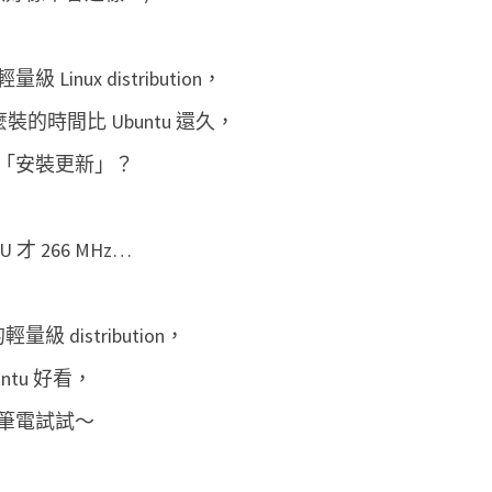
e
e
nux distribution，
P
裝的時間比 Ubuntu 還久，
C
小
「安裝更新」？
筆
電
 266 MHz…
上
，
安
級 distribution，
裝
ntu 好看，
輕
量
筆電試試～
級
的