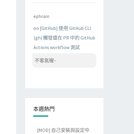
ephrain
on
[GitHub] 使用 GitHub CLI
(gh) 觸發還在 PR 中的 GitHub
Actions workflow 測試
不客氣喔~
本週熱門
[MOD] 自己安裝與設定中