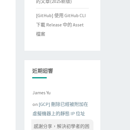
的文章(2025新版)
[GitHub] 使用 GitHub CLI
下載 Release 中的 Asset
檔案
近期迴響
James Yu
on
[GCP] 刪除已經被附加在
虛擬機器上的靜態 IP 位址
感謝分享，解決初學者的困