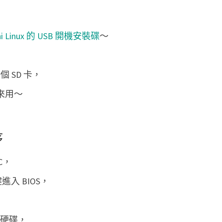
B
o
hi Linux 的 USB 開機安裝碟
～
d
h
i
個 SD 卡，
L
上來用～
i
n
u
序
x
C，
入 BIOS，
個硬碟，