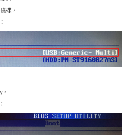
一個磁碟，
e：
ty，
e：