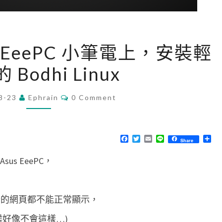
[
sus EeePC 小筆電上，安裝輕
L
 Bodhi Linux
i
n
C
8-23
Ephrain
u
0 Comment
O
M
x
M
]
E
N
F
T
E
L
分
Share
在
T
a
w
m
i
享
S
c
i
a
n
A
s EeePC，
e
t
i
e
b
t
l
s
o
e
o
r
u
k
部分的網頁都不能正常顯示，
s
E
候好像不會這樣…)